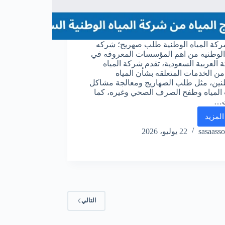
كة المياه الوطنية طلب صهريج؛ شركه
 الوطنيه من اهم المؤسسات المعروفه في
ة العربية السعودية، تقدم شركة المياه
 من الخدمات المتعلقه بشأن المياه
نين، مثل طلب الصهاريج ومعالجة مشاكل
لمياه وطفح الصرف الصحي وغيره، كما
ت…
المزيد
رقم
شركة
sasaasso
22 يوليو، 2026
المياه
الوطنية
طلب
صهريج
الموحد
التالي