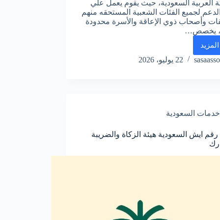
ة العربية السعودية، حيث يقوم يعمل علي
الدعم لجميع الفئات الشعبية المستحقه منهم
ات وأصحاب ذوي الإعاقة والأسرة محدودة
، يخصص…
المزيد
رقم
الديوان
sasaasso
22 يوليو، 2026
الملكي
السعودي
للمساعدات
الموحد
المجاني
خدمات السعودية
19993 رقم ايش السعودية هيئة الزكاة والضريبة
رك