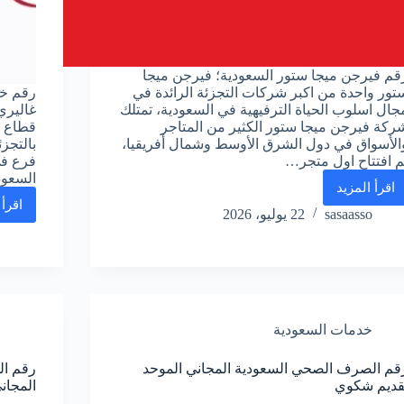
قم فيرجن ميجا ستور السعودية؛ فيرجن ميجا
تور واحدة من اكبر شركات التجزئة الرائدة في
رقم خد
جال اسلوب الحياة الترفيهية في السعودية، تمتلك
غاليري
ركة فيرجن ميجا ستور الكثير من المتاجر
قطاع بي
الأسواق في دول الشرق الأوسط وشمال أفريقيا،
م افتتاح اول متجر…
فرع في
السعود
اقرأ المزيد
رقم
اقرأ 
فيرجن
sasaasso
22 يوليو، 2026
ميجا
ستور
واتس
اب
الموحد
المجانى
خدمات السعودية
قم الصرف الصحي السعودية المجاني الموحد
رقم ال
قديم شكوي
المجان