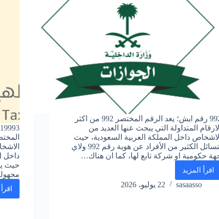
992 رقم ايش؛ يعد الرقم المختصر 992 من اكثر
لارقام المتداولة التي يبحث عنها العديد من
لاشخاص داخل المملكة العربية السعودية، حيث
المختص
يتسائل الكثير من الأفراد عن هوية رقم 992 ولاي
الاشخا
هة حكومية او شركة تابع لها، كما ان هناك…
حيث يت
اقرأ المزيد
992
مجهولة
رقم
sasaasso
22 يوليو، 2026
اقرأ 
ايش
في
السعودية