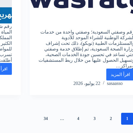
رقم شر
قم وصفتي السعودية؛ وصفتي واحدة من خدمات
المياة
لشركة الوطنية للشراء الموحد للأدوية
المملك
المستلزمات الطبية (نوبكو)، ذلك تحت إشراف
الكثير
زارة الصحة السعودية، تم إطلاق خدمة وصفتي
للمواط
تي تساعد في تحسين جودة الخدمات الصحية،
تسرب ا
تسهيل الحصول عليها من خلال ربط المستشفيات
أطلق
مراكز…
اقرأ 
اقرأ المزيد
رقم
وصفتي
sasaasso
22 يوليو، 2026
واتساب
وزارة
الصحة
الموحد
المجاني
السعودية
34
…
4
3
2
1