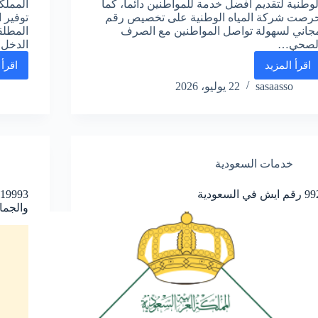
لوطنية لتقديم افضل خدمة للمواطنين دائماً، كما
المملك
رصت شركة المياه الوطنية على تخصيص رقم
توفير 
جاني لسهولة تواصل المواطنين مع الصرف
المطلق
لصحي…
الدخل
اقرأ المزيد
اقرأ 
رقم
الصرف
sasaasso
22 يوليو، 2026
الصحي
السعودية
المجاني
الموحد
تقديم
خدمات السعودية
شكوي
قم ايش في السعودية
والجما