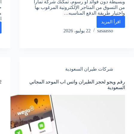
وبسيطة دون فوائد او رسوم، تمكنك شركة تمارا
ا
من التسوق من المتاجر الإلكترونية المرغوب بها
ح
واختيار طريقة الدفع المناسبه…
م
ا
اقرأ المزيد
رقم
تمارا
sasaasso
22 يوليو، 2026
خدمة
العملاء
واتساب
الموحد
المجاني
السعودية
شركات طيران السعودية
رقم ويجو لحجز الطيران واتس اب الموحد المجاني
992 ر
السعودية