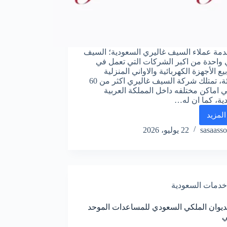
مة عملاء السيف غاليري السعودية؛ السيف
 واحدة من اكبر الشركات التي تعمل في
ع الأجهزة الكهربائية والاواني المنزلية
بالتجزئة، تمتلك شركة السيف غاليري اكثر من 60
 اماكن مختلفه داخل المملكة العربية
ية، كما ان له…
المزيد
رقم
خدمة
sasaasso
22 يوليو، 2026
عملاء
السيف
غاليري
واتس
اب
خدمات السعودية
الموحد
للشكاوي
ديوان الملكي السعودي للمساعدات الموحد
ي