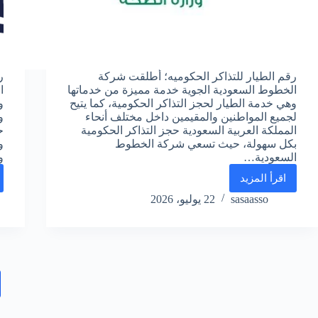
رقم الطيار للتذاكر الحكوميه؛ أطلقت شركة
ر
الخطوط السعودية الجوية خدمة مميزة من خدماتها
ا
وهي خدمة الطيار لحجز التذاكر الحكومية، كما يتيح
و
لجميع المواطنين والمقيمين داخل مختلف أنحاء
و
المملكة العربية السعودية حجز التذاكر الحكومية
ح
بكل سهولة، حيث تسعي شركة الخطوط
و
السعودية…
و
اقرأ المزيد
رقم
الطيار
sasaasso
22 يوليو، 2026
للتذاكر
الحكوميه
الخطوط
السعودية
واتساب
الموحد