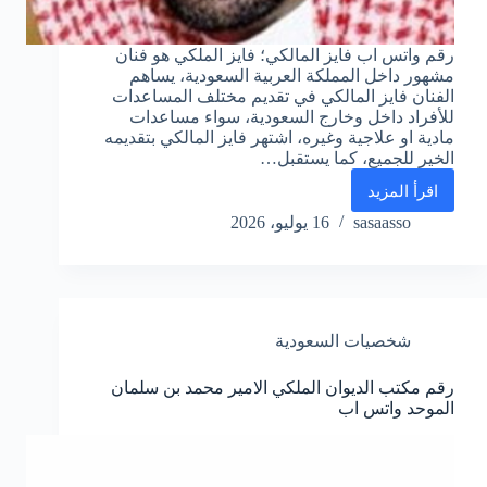
رقم واتس اب فايز المالكي؛ فايز الملكي هو فنان
مشهور داخل المملكة العربية السعودية، يساهم
الفنان فايز المالكي في تقديم مختلف المساعدات
للأفراد داخل وخارج السعودية، سواء مساعدات
مادية او علاجية وغيره، اشتهر فايز المالكي بتقديمه
الخير للجميع، كما يستقبل…
اقرأ المزيد
رقم
واتس
sasaasso
16 يوليو، 2026
اب
فايز
المالكي
جوال
الموحد
شخصيات السعودية
يساعد
المحتاجين
رقم مكتب الديوان الملكي الامير محمد بن سلمان
الموحد واتس اب