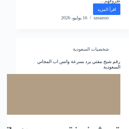
ظروفهم…
اقرأ المزيد
رقم
مكتب
sasaasso
16 يوليو، 2026
الديوان
الملكي
الامير
محمد
بن
شخصيات السعودية
سلمان
الموحد
واتس
رقم شيخ مفتي يرد بسرعة واتس اب المجاني
اب
السعودية