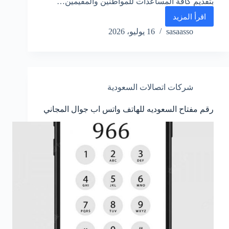
بتقديم كافة المساعدات للمواطنين والمقيمين…
اقرأ المزيد
رقم
المرور
sasaasso
16 يوليو، 2026
الموحد
٩٩٣
السعودي
للمخالفات
واتساب
شركات اتصالات السعودية
رقم مفتاح السعوديه للهاتف واتس اب جوال المجاني