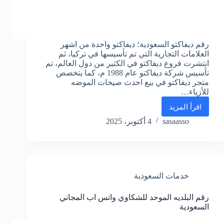
رقم ديفاكتو السعودية؛ ديفاكتو واحدة من اشهر
العلامات التجارية التي تم تأسيسها في تركيا، ثم
انتشرت فروع ديفاكتو في الكثير من دول العالم، تم
تأسيس شركة ديفاكتو عام 1988 م، كما يتخصص
متجر ديفاكتو في بيع احدث صيحات الموضه
للأزياء…
اقرأ المزيد
رقم
ديفاكتو
sasaasso
4 أكتوبر، 2025
السعودية
خدمة
العملاء
الموحد
واتس
خدمات السعودية
اب
رقم البلديه الموحد للشكاوي واتس اب المجاني
السعودية