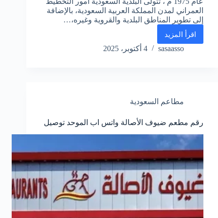
عام 1975 م ، تتولى البلدية السعودية أمور التخطيط
العمراني لمدن المملكة العربية السعودية، بالإضافة
إلى تطوير المناطق البلدية والقروية وغيره،…
اقرأ المزيد
رقم
البلديه
sasaasso
4 أكتوبر، 2025
الموحد
للشكاوي
واتس
اب
المجاني
مطاعم السعودية
السعودية
رقم مطعم ضيوف الأصالة واتس اب الموحد توصيل