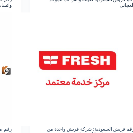
لمجانى
واتساب
قم فريش السعودية؛ شركة فريش واحدة من
رقم صي