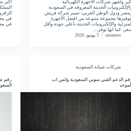
كبر واشهر شركات الأجهزة الكهربائية
اكبر ش
الإلكترونيات الحديثة المعروفه في السعودية
المملك
مصر ودول الوطن العربي، تتميز شركة فريش
توفيرها مجموعة متنوعه من افضل الأجهزة
في مجا
لمنزلية والإلكترونيات الحديثة بأعلي جودة وأقل
في مج
عر، كما انها توفر…
sasaasso
5 يونيو، 2026
شركات صيانة السعودية
قم الدعم الفني سوني السعودية واتس اب
رقم صي
لموحد
السعود