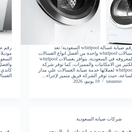
رقم صيانة غسالة whirlpool السعودية؛ تعد
رقم صي
غسالات whirlpool واحدة من أفضل انواع الغسالات
موديلا
المعروفه في السعودية، يتوافر بغسالات whirlpool
السعود
لكثير من الامكانيات والمميزات، كما توفر شركة
وافضل 
whirlpool لعملائها خدمة صيانة الغسالات علي مدار
كاندي 
لساعة، حيث توفر الشركة فريق متميز لإجراء…
الغسال
sasaasso
19 يونيو، 2026
شركات صيانة السعودية
قم فريش السعودية صيانة واتس اب الموحد
رقم صي