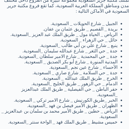
تمتلك مكتبة جرير السعودية مجموعة كبيرة من الفروع داخل مختلف
مدن ومناطق المملكة العربية السعودية، كما تقع فروع مكتبة جرير
السعودية في الأماكن التالية :
الجبيل _ شارع الحويلات _ السعودية.
بريدة _ القصيم _ طريق عثمان بن عفان.
الرياض _ الحياة مول _ طريق الملك عبد العزيز _السعودية.
حائل _ حي الزهراء _ السعودية.
ينبع _ شارع علي بن أبي طالب _السعودية.
جدة _ حي الثغر _ شارع عبدالله سليمان _السعودية.
جدة _ حي المحمدية _ شارع الامير سلطان _السعودية.
المدنية المنورة _ شارع أبو بكر الصديق _ السعودية.
الأحساء _ شارع عين نجم _السعودية.
جدة _ حي السلامة _ شارع صاري _ السعودية.
الخرج _ طريق الملك عبدالله _ السعودية.
الدمام _ حي الزهور _ طريق الخليج _السعودية.
حفر الباطن _ حي الفيصلية _ طريق الملك عبدالعزيز
_السعودية.
الخبر _طريق الكورنيش _ شارع الامير تركي _ السعودية.
الظهران _ طريق الأمير فيصل بن فهد _السعودية.
الرياض _ حطين _ طريق الأمير محمد بن سلمان بن عبدالعزيز _
السعودية.
خميس مشيط _ طريق الملك فهد _ الواحة سنتر _السعودية.