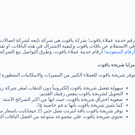
رقم خدمة عملاء ياقوت؛ شركة ياقوت هي شركة تابعه لشركة اتصالات ز
في الاستعلام عن باقات ياقوت وكيفية الاشتراك في هذه الباقات، او
أرقام السعودية
؛ أرقام خدمة عملاء ياقوت، وطرق التواصل مع الشركة،
مزايا شريحة ياقوت
توفر شريحة ياقوت للعملاء الكثير من المميزات والامكانيات المتطورة ال
سهولة تفعيل شريحة ياقوت إلكترونياً دون الذهاب لمقر شركة زي
التحويل لشريحة ياقوت بنفس رقمك القديم.
صعوبة اختراق شريحة ياقوت، حيث انها من اكثر الشرائح الآمنة.
كما تتميز شريحة ياقوت بأنها تدعم خاصية 5g.
توفر شريحة ياقوت باقة انترنت تصل حتي 25 جيجابايت باسعار متفاوته وباعلي سرعه للانترنت.
تحتوي شريحة ياقوت علي مجموعة متنوعه من افضل الباقات الت