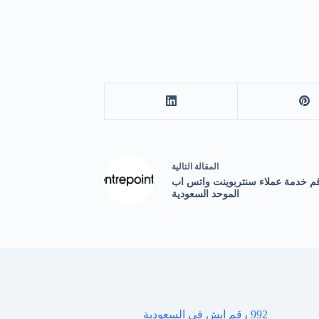
ال
مقالة
التالية
م خدمة عملاء سنتربوينت واتس اب
الموحد السعودية
992 رقم ايش في السعودية