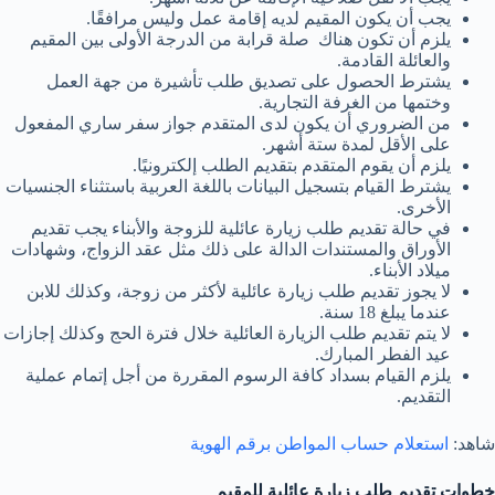
يجب أن يكون المقيم لديه إقامة عمل وليس مرافقًا.
يلزم أن تكون هناك صلة قرابة من الدرجة الأولى بين المقيم
والعائلة القادمة.
يشترط الحصول على تصديق طلب تأشيرة من جهة العمل
وختمها من الغرفة التجارية.
من الضروري أن يكون لدى المتقدم جواز سفر ساري المفعول
على الأقل لمدة ستة أشهر.
يلزم أن يقوم المتقدم بتقديم الطلب إلكترونيًا.
يشترط القيام بتسجيل البيانات باللغة العربية باستثناء الجنسيات
الأخرى.
في حالة تقديم طلب زيارة عائلية للزوجة والأبناء يجب تقديم
الأوراق والمستندات الدالة على ذلك مثل عقد الزواج، وشهادات
ميلاد الأبناء.
لا يجوز تقديم طلب زيارة عائلية لأكثر من زوجة، وكذلك للابن
عندما يبلغ 18 سنة.
لا يتم تقديم طلب الزيارة العائلية خلال فترة الحج وكذلك إجازات
عيد الفطر المبارك.
يلزم القيام بسداد كافة الرسوم المقررة من أجل إتمام عملية
التقديم.
شاهد:
استعلام حساب المواطن برقم الهوية
خطوات تقديم طلب زيارة عائلية للمقيم